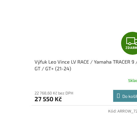
ZDAR
Výfuk Leo Vince LV RACE / Yamaha TRACER 9 
GT / GT+ (21-24)
Skl
22 768,60 Kč bez DPH
Do koší
27 550 Kč
Kód:
ARROW_72