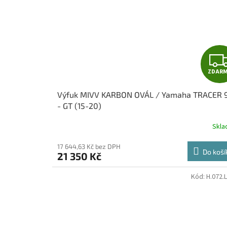
ZDAR
Výfuk MIVV KARBON OVÁL / Yamaha TRACER 
- GT (15-20)
Skl
17 644,63 Kč bez DPH
Do koší
21 350 Kč
Kód:
H.072.