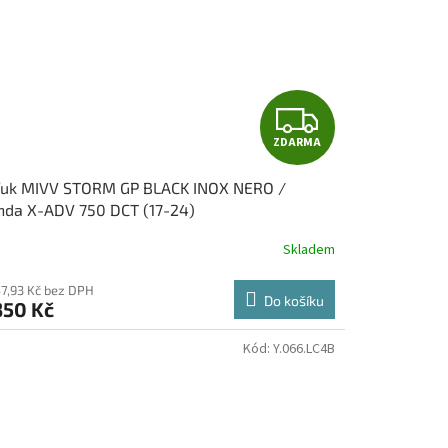
Z
ZDARMA
D
fuk MIVV STORM GP BLACK INOX NERO /
A
da X-ADV 750 DCT (17-24)
R
Skladem
M
47,93 Kč bez DPH
Do košíku
350 Kč
A
Kód:
Y.066.LC4B