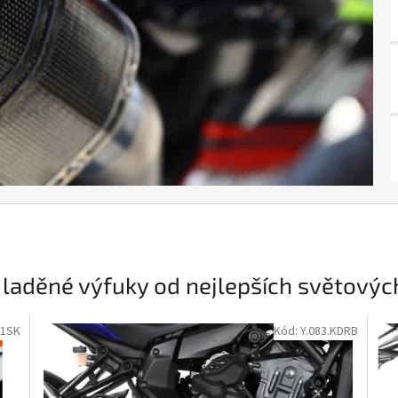
í laděné výfuky od nejlepších světovýc
01SK
Kód:
Y.083.KDRB