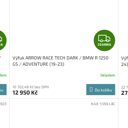
Z
Z
MA
ZDARMA
D
D
/
Výfuk ARROW RACE TECH DARK / BMW R 1250
Výf
A
A
GS / ADVENTURE (19-23)
24
R
R
adem
Skladem
M
M
10 702,48 Kč bez DPH
22 
ku
Do košíku
12 950 Kč
27
A
A
623
Kód:
Y.058.L4C