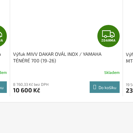
Z
Z
MA
ZDARMA
D
D
a
Výfuk MIVV DAKAR OVÁL INOX / YAMAHA
Vý
A
A
TÉNÉRÉ 700 (19-26)
MT-
R
R
adem
Skladem
M
M
8 760,33 Kč bez DPH
19 
ku
Do košíku
10 600 Kč
23
A
A