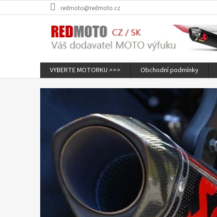
Přejít
redmoto@redmoto.cz
na
obsah
VYBERTE MOTORKU >>>
Obchodní podmínky
U
d
ě
l
á
m
e
V
á
m