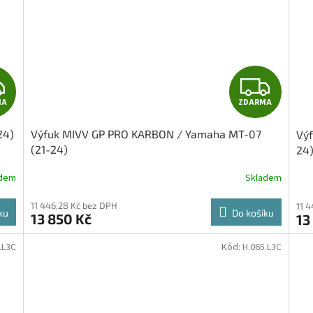
Z
Z
MA
ZDARMA
D
D
24)
Výfuk MIVV GP PRO KARBON / Yamaha MT-07
Vý
A
A
(21-24)
24
R
R
adem
Skladem
M
M
11 446,28 Kč bez DPH
11 
ku
Do košíku
13 850 Kč
13
A
A
.L3C
Kód:
H.065.L3C