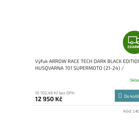
ZDAR
Výfuk ARROW RACE TECH DARK BLACK EDITIO
HUSQVARNA 701 SUPERMOTO (21-24) /
HUSQVARNA 701 ENDURO / LR / (21-24)
Skl
10 702,48 Kč bez DPH
Do koší
12 950 Kč
Kód:
14