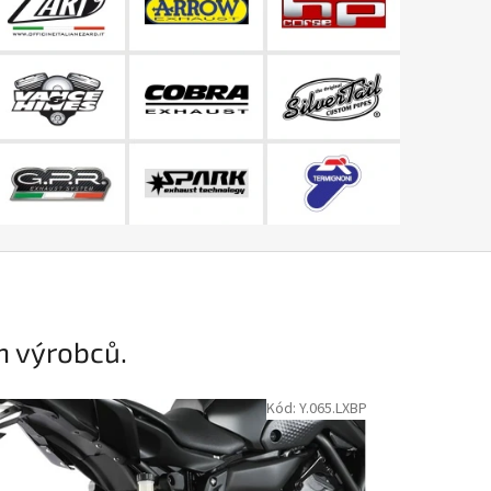
h výrobců.
Kód:
Y.065.LXBP