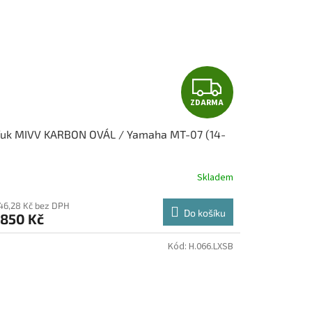
Z
ZDARMA
D
fuk MIVV KARBON OVÁL / Yamaha MT-07 (14-
A
)
R
Skladem
M
446,28 Kč bez DPH
Do košíku
 850 Kč
A
Kód:
H.066.LXSB