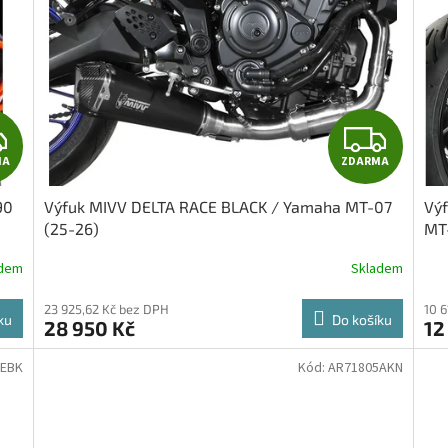
Z
Z
MA
ZDARMA
D
D
90
Výfuk MIVV DELTA RACE BLACK / Yamaha MT-07
Vý
A
A
(25-26)
MT-
R
R
adem
Skladem
M
M
23 925,62 Kč bez DPH
10 
ku
Do košíku
28 950 Kč
12
A
A
2EBK
Kód:
AR71805AKN