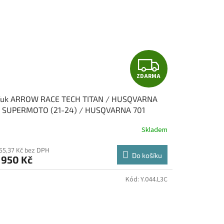
Z
ZDARMA
D
fuk ARROW RACE TECH TITAN / HUSQVARNA
A
1 SUPERMOTO (21-24) / HUSQVARNA 701
URO / LR / (21-24)
R
Skladem
M
355,37 Kč bez DPH
Do košíku
 950 Kč
A
Kód:
Y.044.L3C