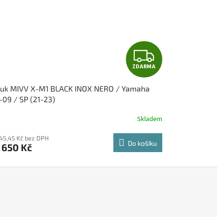
Z
ZDARMA
D
fuk MIVV X-M1 BLACK INOX NERO / Yamaha
A
09 / SP (21-23)
R
Skladem
M
545,45 Kč bez DPH
Do košíku
 650 Kč
A