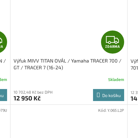
Z
Z
MA
ZDARMA
D
D
N /
Výfuk MIVV TITAN OVÁL / Yamaha TRACER 700 /
Vý
A
A
GT / TRACER 7 (16-24)
70
END
R
R
adem
Skladem
M
M
10 702,48 Kč bez DPH
12 
ku
Do košíku
12 950 Kč
14
A
A
079U
Kód:
Y.065.L2P