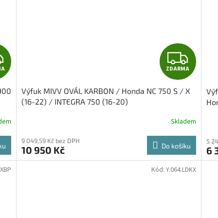
Z
Z
MA
ZDARMA
D
D
900
Výfuk MIVV OVÁL KARBON / Honda NC 750 S / X
Vý
A
A
(16-22) / INTEGRA 750 (16-20)
Hon
R
R
adem
Skladem
M
M
9 049,59 Kč bez DPH
5 2
ku
Do košíku
10 950 Kč
6 
A
A
LXBP
Kód:
Y.064.LDKX