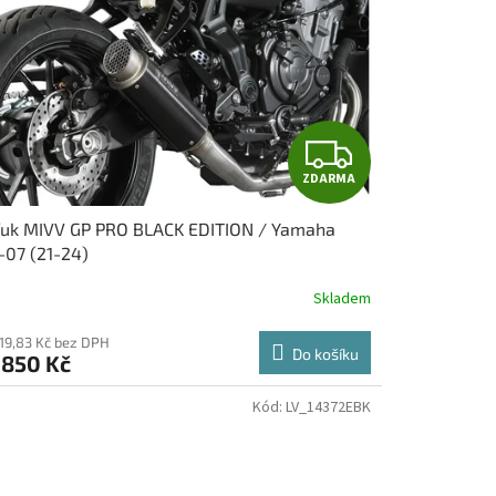
Z
ZDARMA
D
fuk MIVV GP PRO BLACK EDITION / Yamaha
A
07 (21-24)
R
Skladem
M
619,83 Kč bez DPH
Do košíku
 850 Kč
A
Kód:
LV_14372EBK