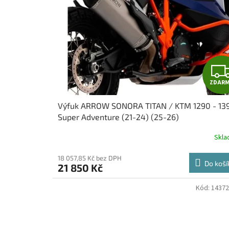
f
u
k
e
m
.
ZDAR
.
Výfuk ARROW SONORA TITAN / KTM 1290 - 13
Super Adventure (21-24) (25-26)
Skl
18 057,85 Kč bez DPH
Do koší
21 850 Kč
Kód:
1437