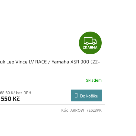
Z
ZDARMA
D
uk Leo Vince LV RACE / Yamaha XSR 900 (22-
A
)
R
Skladem
M
768,60 Kč bez DPH
Do košíku
 550 Kč
A
Kód:
ARROW_72623PK