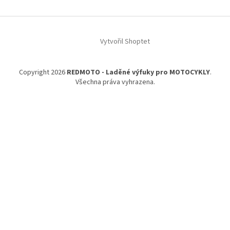
Z
á
Vytvořil Shoptet
p
a
t
Copyright 2026
REDMOTO - Laděné výfuky pro MOTOCYKLY
.
í
Všechna práva vyhrazena.