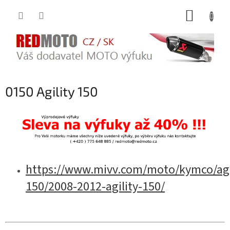
Přejít
NÁKUP
na
obsah
KOŠÍK
0150 Agility 150
https://www.mivv.com/moto/kymco/agi
150/2008-2012-agility-150/