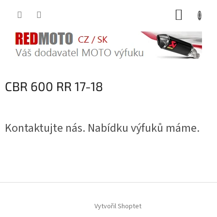
Přejít
NÁKUP
na
obsah
KOŠÍK
CBR 600 RR 17-18
Kontaktujte nás. Nabídku výfuků máme.
Z
á
Vytvořil Shoptet
p