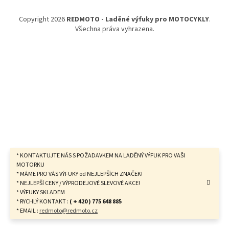
a
t
Copyright 2026
REDMOTO - Laděné výfuky pro MOTOCYKLY
.
í
Všechna práva vyhrazena.
* KONTAKTUJTE NÁS S POŽADAVKEM NA LADĚNÝ VÝFUK PRO VAŠI
MOTORKU
* MÁME PRO VÁS VÝFUKY od NEJLEPŠÍCH ZNAČEK!
* NEJLEPŠÍ CENY / VÝPRODEJOVÉ SLEVOVÉ AKCE!
* VÝFUKY SKLADEM
* RYCHLÝ KONTAKT :
( + 420 ) 775 648 885
* EMAIL :
redmoto@redmoto.cz