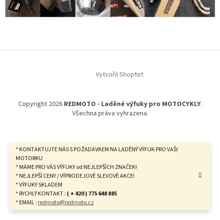
Z
á
Vytvořil Shoptet
p
a
t
Copyright 2026
REDMOTO - Laděné výfuky pro MOTOCYKLY
.
í
Všechna práva vyhrazena.
* KONTAKTUJTE NÁS S POŽADAVKEM NA LADĚNÝ VÝFUK PRO VAŠI
MOTORKU
* MÁME PRO VÁS VÝFUKY od NEJLEPŠÍCH ZNAČEK!
* NEJLEPŠÍ CENY / VÝPRODEJOVÉ SLEVOVÉ AKCE!
* VÝFUKY SKLADEM
* RYCHLÝ KONTAKT :
( + 420 ) 775 648 885
* EMAIL :
redmoto@redmoto.cz