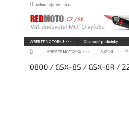
Přejít
redmoto@redmoto.cz
na
obsah
VYBERTE MOTORKU >>>
Obchodní podmínky
Domů
VYBERTE MOTORKU >>>
SUZUKI
08
0800 / GSX-8S / GSX-8R / 2
Z
á