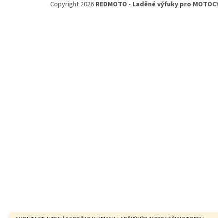
Copyright 2026
REDMOTO - Laděné výfuky pro MOTOC
p
a
t
í