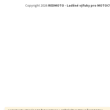
á
Copyright 2026
REDMOTO - Laděné výfuky pro MOTOC
p
a
t
í