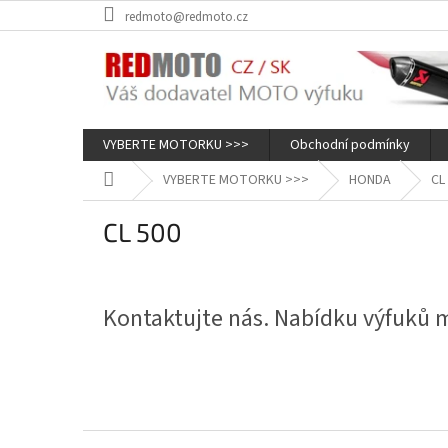
Přejít
redmoto@redmoto.cz
na
obsah
VYBERTE MOTORKU >>>
Obchodní podmínky
Domů
VYBERTE MOTORKU >>>
HONDA
CL
CL 500
Kontaktujte nás. Nabídku výfuků
Z