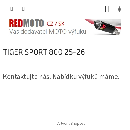
Přejít
NÁKUP
na
obsah
KOŠÍK
TIGER SPORT 800 25-26
Kontaktujte nás. Nabídku výfuků máme.
Z
á
Vytvořil Shoptet
p