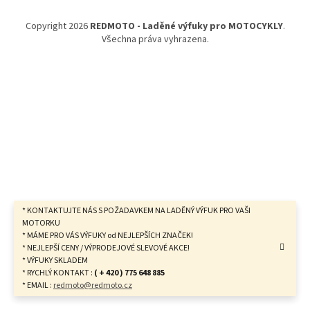
a
t
Copyright 2026
REDMOTO - Laděné výfuky pro MOTOCYKLY
.
í
Všechna práva vyhrazena.
* KONTAKTUJTE NÁS S POŽADAVKEM NA LADĚNÝ VÝFUK PRO VAŠI
MOTORKU
* MÁME PRO VÁS VÝFUKY od NEJLEPŠÍCH ZNAČEK!
* NEJLEPŠÍ CENY / VÝPRODEJOVÉ SLEVOVÉ AKCE!
* VÝFUKY SKLADEM
* RYCHLÝ KONTAKT :
( + 420 ) 775 648 885
* EMAIL :
redmoto@redmoto.cz