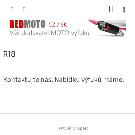
Přejít
NÁKUP
na
obsah
KOŠÍK
R18
Kontaktujte nás. Nabídku výfuků máme.
Z
á
Vytvořil Shoptet
p