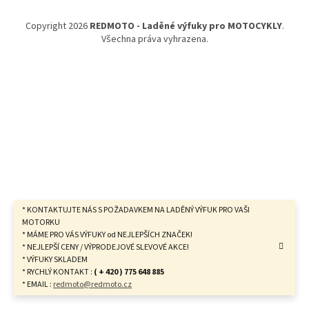
a
t
Copyright 2026
REDMOTO - Laděné výfuky pro MOTOCYKLY
.
í
Všechna práva vyhrazena.
* KONTAKTUJTE NÁS S POŽADAVKEM NA LADĚNÝ VÝFUK PRO VAŠI
MOTORKU
* MÁME PRO VÁS VÝFUKY od NEJLEPŠÍCH ZNAČEK!
* NEJLEPŠÍ CENY / VÝPRODEJOVÉ SLEVOVÉ AKCE!
* VÝFUKY SKLADEM
* RYCHLÝ KONTAKT :
( + 420 ) 775 648 885
* EMAIL :
redmoto@redmoto.cz