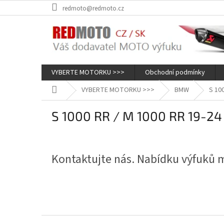
Přejít
redmoto@redmoto.cz
na
obsah
VYBERTE MOTORKU >>>
Obchodní podmínky
Domů
VYBERTE MOTORKU >>>
BMW
S 10
S 1000 RR / M 1000 RR 19-24
Kontaktujte nás. Nabídku výfuků
Z