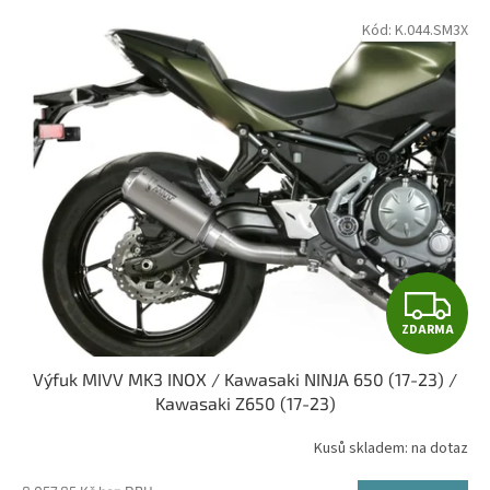
p
V
Kód:
K.044.SM3X
r
ý
o
p
d
i
u
s
k
p
t
r
ů
o
d
u
k
t
Z
ů
ZDARMA
D
Výfuk MIVV MK3 INOX / Kawasaki NINJA 650 (17-23) /
A
Kawasaki Z650 (17-23)
R
Kusů skladem: na dotaz
M