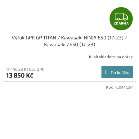
Z
ZDARMA
D
Výfuk GPR GP TITAN / Kawasaki NINJA 650 (17-23) /
A
Kawasaki Z650 (17-23)
R
Kusů skladem: na dotaz
M
11 446,28 Kč bez DPH
Do košíku
13 850 Kč
A
Kód:
K.044.L2P