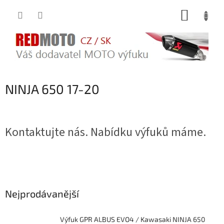
Přejít
NÁKUP
na
obsah
KOŠÍK
NINJA 650 17-20
Kontaktujte nás. Nabídku výfuků máme.
Nejprodávanější
Výfuk GPR ALBUS EVO4 / Kawasaki NINJA 650