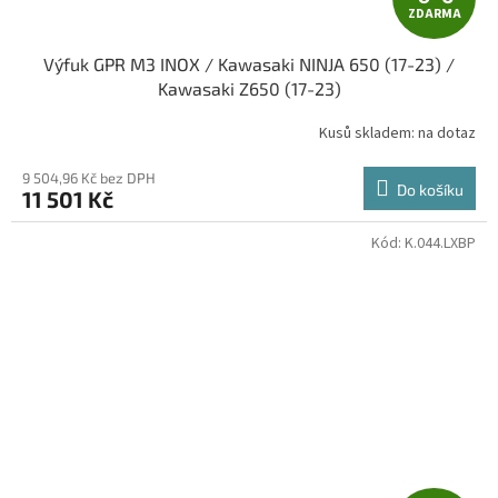
ZDARMA
D
Výfuk GPR M3 INOX / Kawasaki NINJA 650 (17-23) /
A
Kawasaki Z650 (17-23)
R
Kusů skladem: na dotaz
M
9 504,96 Kč bez DPH
Do košíku
11 501 Kč
A
Kód:
K.044.LXBP