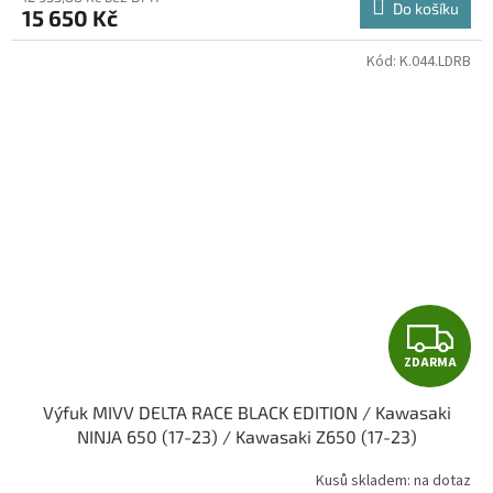
Do košíku
15 650 Kč
A
Kód:
K.044.LDRB
Z
ZDARMA
D
Výfuk MIVV DELTA RACE BLACK EDITION / Kawasaki
A
NINJA 650 (17-23) / Kawasaki Z650 (17-23)
R
Kusů skladem: na dotaz