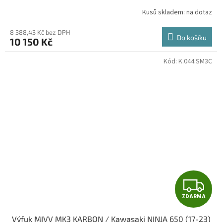
R
Kusů skladem: na dotaz
M
8 388,43 Kč bez DPH
Do košíku
10 150 Kč
A
Kód:
K.044.SM3C
Z
ZDARMA
D
Výfuk MIVV MK3 KARBON / Kawasaki NINJA 650 (17-23)