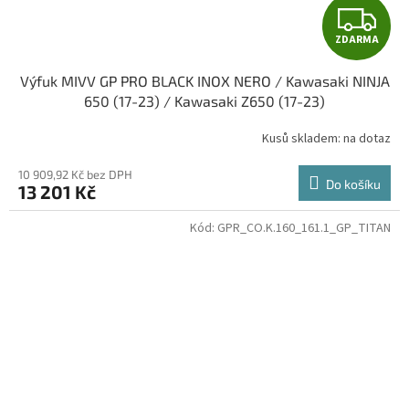
Z
ZDARMA
D
Výfuk MIVV GP PRO BLACK INOX NERO / Kawasaki NINJA
A
650 (17-23) / Kawasaki Z650 (17-23)
R
Kusů skladem: na dotaz
M
10 909,92 Kč bez DPH
Do košíku
13 201 Kč
A
Kód:
GPR_CO.K.160_161.1_GP_TITAN