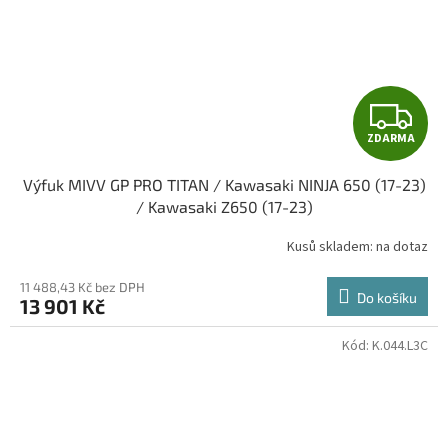
Z
ZDARMA
D
Výfuk MIVV GP PRO TITAN / Kawasaki NINJA 650 (17-23)
A
/ Kawasaki Z650 (17-23)
R
Kusů skladem: na dotaz
M
11 488,43 Kč bez DPH
Do košíku
13 901 Kč
A
Kód:
K.044.L3C