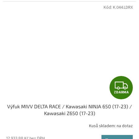
A
Kód:
K.044.LDRX
Z
ZDARMA
D
Výfuk MIVV DELTA RACE / Kawasaki NINJA 650 (17-23) /
A
Kawasaki Z650 (17-23)
R
Kusů skladem: na dotaz
M
12 933,88 Kč bez DPH