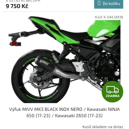
8 057,85 Kč bez DPH
Do košíku
9 750 Kč
A
Kód:
K.044.SM3B
Z
ZDARMA
D
Výfuk MIVV MK3 BLACK INOX NERO / Kawasaki NINJA
A
650 (17-23) / Kawasaki Z650 (17-23)
R
Kusů skladem: na dotaz