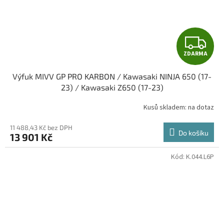
Z
ZDARMA
D
Výfuk MIVV GP PRO KARBON / Kawasaki NINJA 650 (17-
A
23) / Kawasaki Z650 (17-23)
R
Kusů skladem: na dotaz
M
11 488,43 Kč bez DPH
Do košíku
13 901 Kč
A
Kód:
K.044.L6P