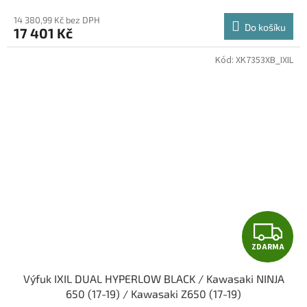
M
14 380,99 Kč bez DPH
Do košíku
17 401 Kč
A
Kód:
XK7353XB_IXIL
Z
ZDARMA
D
Výfuk IXIL DUAL HYPERLOW BLACK / Kawasaki NINJA
A
650 (17-19) / Kawasaki Z650 (17-19)