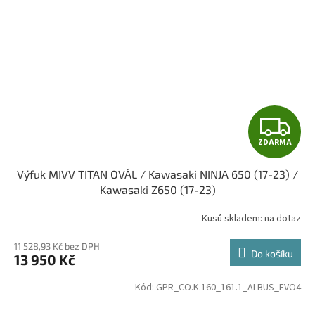
Z
ZDARMA
D
Výfuk MIVV TITAN OVÁL / Kawasaki NINJA 650 (17-23) /
A
Kawasaki Z650 (17-23)
R
Kusů skladem: na dotaz
M
11 528,93 Kč bez DPH
Do košíku
13 950 Kč
A
Kód:
GPR_CO.K.160_161.1_ALBUS_EVO4