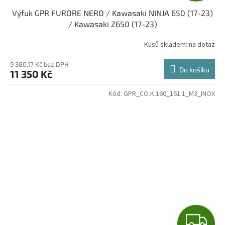
Výfuk GPR FURORE NERO / Kawasaki NINJA 650 (17-23)
A
/ Kawasaki Z650 (17-23)
R
Kusů skladem: na dotaz
M
9 380,17 Kč bez DPH
Do košíku
11 350 Kč
A
Kód:
GPR_CO.K.160_161.1_M3_INOX
Z