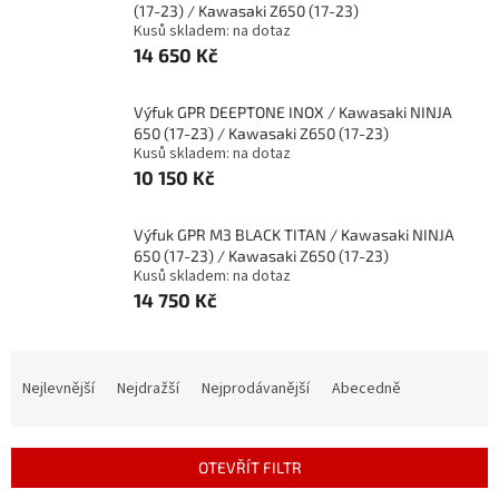
(17-23) / Kawasaki Z650 (17-23)
Kusů skladem: na dotaz
14 650 Kč
Výfuk GPR DEEPTONE INOX / Kawasaki NINJA
650 (17-23) / Kawasaki Z650 (17-23)
Kusů skladem: na dotaz
10 150 Kč
Výfuk GPR M3 BLACK TITAN / Kawasaki NINJA
650 (17-23) / Kawasaki Z650 (17-23)
Kusů skladem: na dotaz
14 750 Kč
Ř
a
Nejlevnější
Nejdražší
Nejprodávanější
Abecedně
z
e
n
OTEVŘÍT FILTR
í