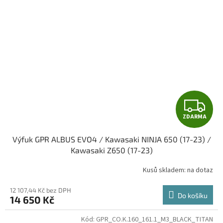
Z
ZDARMA
D
Výfuk GPR ALBUS EVO4 / Kawasaki NINJA 650 (17-23) /
A
Kawasaki Z650 (17-23)
R
Kusů skladem: na dotaz
M
12 107,44 Kč bez DPH
Do košíku
14 650 Kč
A
Kód:
GPR_CO.K.160_161.1_M3_BLACK_TITAN