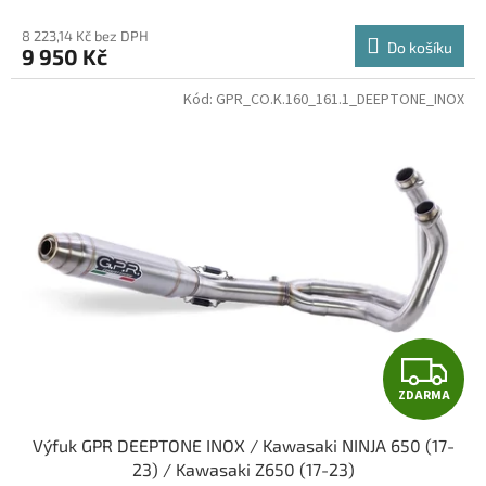
M
8 223,14 Kč bez DPH
Do košíku
9 950 Kč
A
Kód:
GPR_CO.K.160_161.1_DEEPTONE_INOX
Z
ZDARMA
D
Výfuk GPR DEEPTONE INOX / Kawasaki NINJA 650 (17-
A
23) / Kawasaki Z650 (17-23)