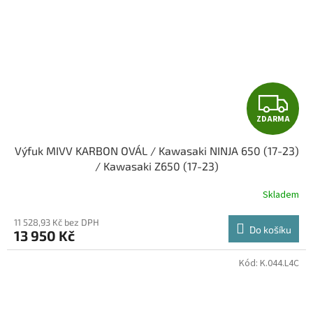
Z
ZDARMA
D
Výfuk MIVV KARBON OVÁL / Kawasaki NINJA 650 (17-23)
A
/ Kawasaki Z650 (17-23)
R
Skladem
M
11 528,93 Kč bez DPH
Do košíku
13 950 Kč
A
Kód:
K.044.L4C