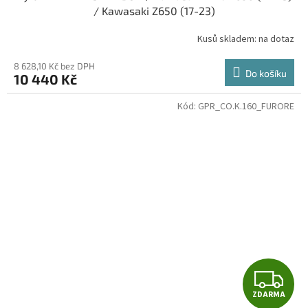
A
/ Kawasaki Z650 (17-23)
R
Kusů skladem: na dotaz
M
8 628,10 Kč bez DPH
Do košíku
10 440 Kč
A
Kód:
GPR_CO.K.160_FURORE
Z
ZDARMA
D