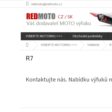
Přejít
redmoto@redmoto.cz
na
obsah
VYBERTE MOTORKU >>>
Obchodní podmínky
Domů
VYBERTE MOTORKU >>>
YAMAHA
R
R7
Kontaktujte nás. Nabídku výfuků
Z