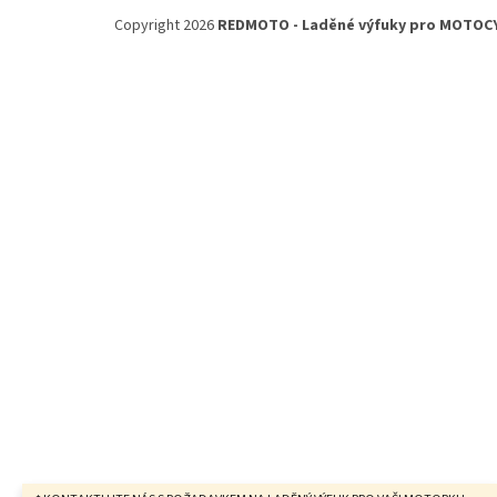
á
Copyright 2026
REDMOTO - Laděné výfuky pro MOTOC
p
a
t
í