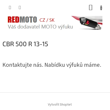
Přejít
NÁKUP
na
obsah
KOŠÍK
CBR 500 R 13-15
Kontaktujte nás. Nabídku výfuků máme.
Z
á
Vytvořil Shoptet
p