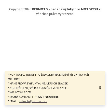
a
t
Copyright 2026
REDMOTO - Laděné výfuky pro MOTOCYKLY
.
í
Všechna práva vyhrazena.
* KONTAKTUJTE NÁS S POŽADAVKEM NA LADĚNÝ VÝFUK PRO VAŠI
MOTORKU
* MÁME PRO VÁS VÝFUKY od NEJLEPŠÍCH ZNAČEK!
* NEJLEPŠÍ CENY / VÝPRODEJOVÉ SLEVOVÉ AKCE!
* VÝFUKY SKLADEM
* RYCHLÝ KONTAKT :
( + 420 ) 775 648 885
* EMAIL :
redmoto@redmoto.cz