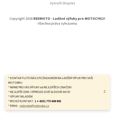
Vytvořil Shoptet
p
a
t
Copyright 2026
REDMOTO - Laděné výfuky pro MOTOCYKLY
.
í
Všechna práva vyhrazena.
* KONTAKTUJTE NÁS S POŽADAVKEM NA LADĚNÝ VÝFUK PRO VAŠI
MOTORKU
* MÁME PRO VÁS VÝFUKY od NEJLEPŠÍCH ZNAČEK!
* NEJLEPŠÍ CENY / VÝPRODEJOVÉ SLEVOVÉ AKCE!
* VÝFUKY SKLADEM
* RYCHLÝ KONTAKT :
( + 420 ) 775 648 885
* EMAIL :
redmoto@redmoto.cz