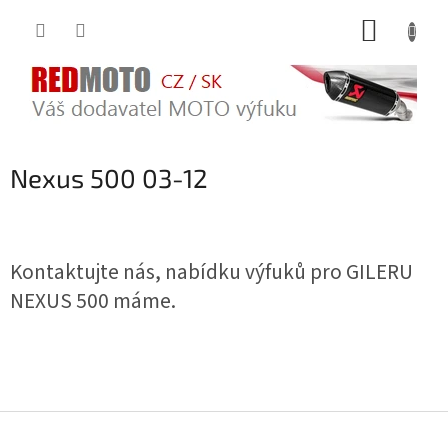
Přejít
NÁKUP
na
obsah
KOŠÍK
Nexus 500 03-12
Kontaktujte nás, nabídku výfuků pro GILERU
NEXUS 500 máme.
Z
á