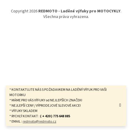
a
t
Copyright 2026
REDMOTO - Laděné výfuky pro MOTOCYKLY
.
í
Všechna práva vyhrazena.
* KONTAKTUJTE NÁS S POŽADAVKEM NA LADĚNÝ VÝFUK PRO VAŠI
MOTORKU
* MÁME PRO VÁS VÝFUKY od NEJLEPŠÍCH ZNAČEK!
* NEJLEPŠÍ CENY / VÝPRODEJOVÉ SLEVOVÉ AKCE!
* VÝFUKY SKLADEM
* RYCHLÝ KONTAKT :
( + 420 ) 775 648 885
* EMAIL :
redmoto@redmoto.cz