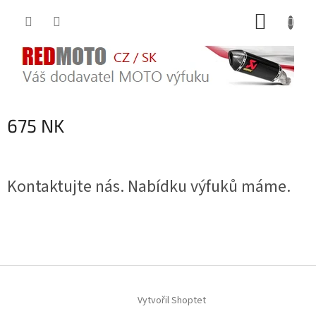
Přejít
NÁKUP
na
obsah
KOŠÍK
675 NK
Kontaktujte nás. Nabídku výfuků máme.
Z
á
Vytvořil Shoptet
p