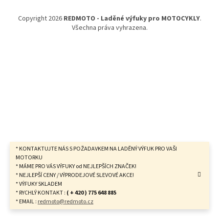
a
t
Copyright 2026
REDMOTO - Laděné výfuky pro MOTOCYKLY
.
í
Všechna práva vyhrazena.
* KONTAKTUJTE NÁS S POŽADAVKEM NA LADĚNÝ VÝFUK PRO VAŠI
MOTORKU
* MÁME PRO VÁS VÝFUKY od NEJLEPŠÍCH ZNAČEK!
* NEJLEPŠÍ CENY / VÝPRODEJOVÉ SLEVOVÉ AKCE!
* VÝFUKY SKLADEM
* RYCHLÝ KONTAKT :
( + 420 ) 775 648 885
* EMAIL :
redmoto@redmoto.cz