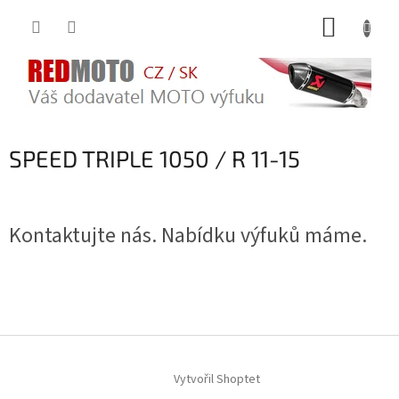
Přejít
NÁKUP
na
obsah
KOŠÍK
SPEED TRIPLE 1050 / R 11-15
Kontaktujte nás. Nabídku výfuků máme.
Z
á
Vytvořil Shoptet
p