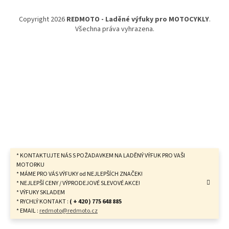
a
t
Copyright 2026
REDMOTO - Laděné výfuky pro MOTOCYKLY
.
í
Všechna práva vyhrazena.
* KONTAKTUJTE NÁS S POŽADAVKEM NA LADĚNÝ VÝFUK PRO VAŠI
MOTORKU
* MÁME PRO VÁS VÝFUKY od NEJLEPŠÍCH ZNAČEK!
* NEJLEPŠÍ CENY / VÝPRODEJOVÉ SLEVOVÉ AKCE!
* VÝFUKY SKLADEM
* RYCHLÝ KONTAKT :
( + 420 ) 775 648 885
* EMAIL :
redmoto@redmoto.cz