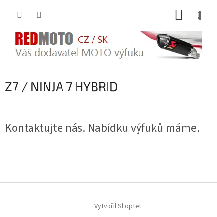
Přejít
NÁKUP
na
obsah
KOŠÍK
Z7 / NINJA 7 HYBRID
Kontaktujte nás. Nabídku výfuků máme.
Z
á
Vytvořil Shoptet
p