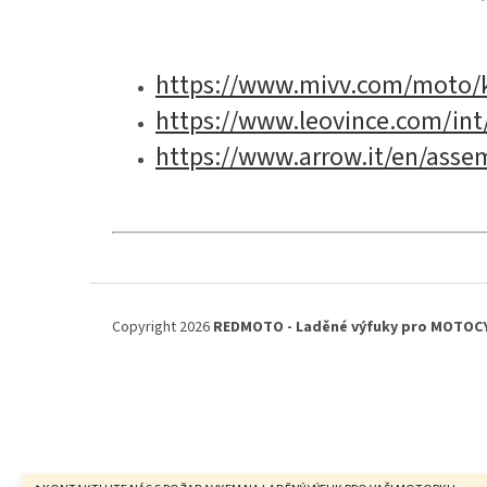
https://www.mivv.com/moto/k
https://www.leovince.com/in
https://www.arrow.it/en/asse
Z
á
Copyright 2026
REDMOTO - Laděné výfuky pro MOTOC
p
a
t
í