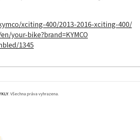
ymco/xciting-400/2013-2016-xciting-400/
t/en/your-bike?brand=KYMCO
mbled/1345
YKLY
. Všechna práva vyhrazena.