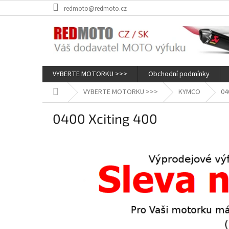
Přejít
redmoto@redmoto.cz
na
obsah
VYBERTE MOTORKU >>>
Obchodní podmínky
Domů
VYBERTE MOTORKU >>>
KYMCO
04
0400 Xciting 400