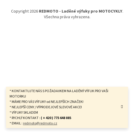
a
t
Copyright 2026
REDMOTO - Laděné výfuky pro MOTOCYKLY
.
í
Všechna práva vyhrazena.
* KONTAKTUJTE NÁS S POŽADAVKEM NA LADĚNÝ VÝFUK PRO VAŠI
MOTORKU
* MÁME PRO VÁS VÝFUKY od NEJLEPŠÍCH ZNAČEK!
* NEJLEPŠÍ CENY / VÝPRODEJOVÉ SLEVOVÉ AKCE!
* VÝFUKY SKLADEM
* RYCHLÝ KONTAKT :
( + 420 ) 775 648 885
* EMAIL :
redmoto@redmoto.cz