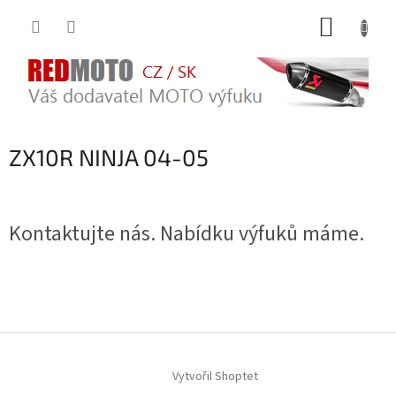
Přejít
NÁKUP
na
obsah
KOŠÍK
ZX10R NINJA 04-05
Kontaktujte nás. Nabídku výfuků máme.
Z
á
Vytvořil Shoptet
p