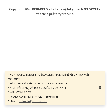
a
t
Copyright 2026
REDMOTO - Laděné výfuky pro MOTOCYKLY
.
í
Všechna práva vyhrazena.
* KONTAKTUJTE NÁS S POŽADAVKEM NA LADĚNÝ VÝFUK PRO VAŠI
MOTORKU
* MÁME PRO VÁS VÝFUKY od NEJLEPŠÍCH ZNAČEK!
* NEJLEPŠÍ CENY / VÝPRODEJOVÉ SLEVOVÉ AKCE!
* VÝFUKY SKLADEM
* RYCHLÝ KONTAKT :
( + 420 ) 775 648 885
* EMAIL :
redmoto@redmoto.cz