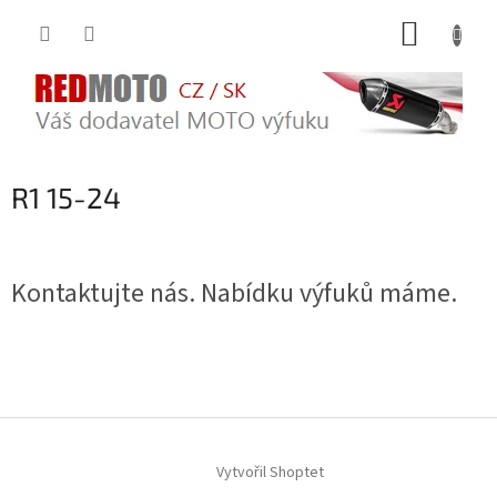
Přejít
NÁKUP
na
obsah
KOŠÍK
R1 15-24
Kontaktujte nás. Nabídku výfuků máme.
Z
á
Vytvořil Shoptet
p