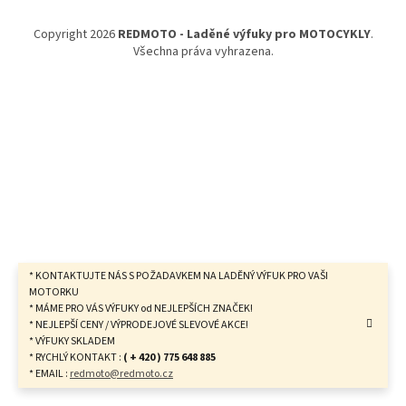
a
t
Copyright 2026
REDMOTO - Laděné výfuky pro MOTOCYKLY
.
í
Všechna práva vyhrazena.
* KONTAKTUJTE NÁS S POŽADAVKEM NA LADĚNÝ VÝFUK PRO VAŠI
MOTORKU
* MÁME PRO VÁS VÝFUKY od NEJLEPŠÍCH ZNAČEK!
* NEJLEPŠÍ CENY / VÝPRODEJOVÉ SLEVOVÉ AKCE!
* VÝFUKY SKLADEM
* RYCHLÝ KONTAKT :
( + 420 ) 775 648 885
* EMAIL :
redmoto@redmoto.cz