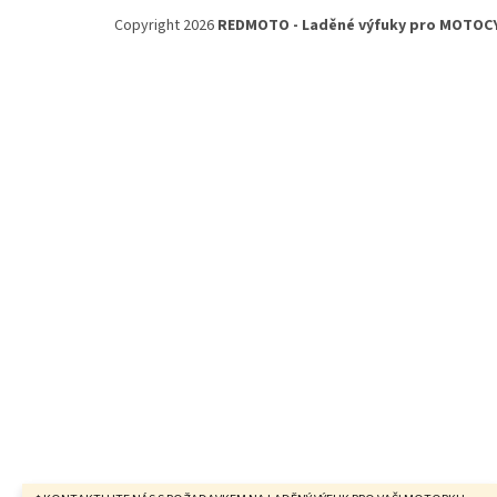
á
Copyright 2026
REDMOTO - Laděné výfuky pro MOTOC
p
a
t
í