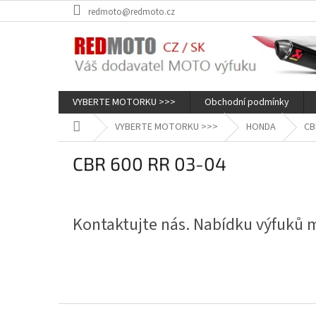
Přejít
redmoto@redmoto.cz
na
obsah
VYBERTE MOTORKU >>>
Obchodní podmínky
Domů
VYBERTE MOTORKU >>>
HONDA
CB
CBR 600 RR 03-04
Kontaktujte nás. Nabídku výfuků
Z