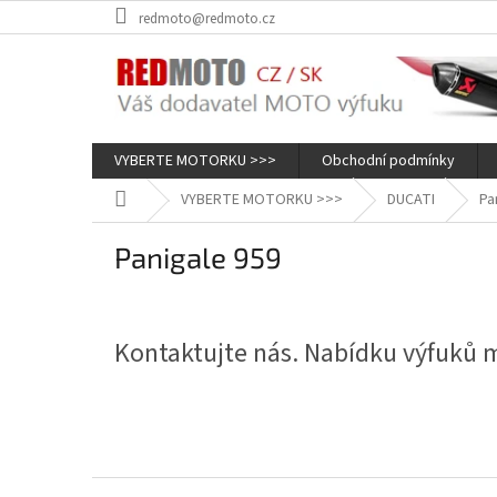
Přejít
redmoto@redmoto.cz
na
obsah
VYBERTE MOTORKU >>>
Obchodní podmínky
Domů
VYBERTE MOTORKU >>>
DUCATI
Pa
Panigale 959
Kontaktujte nás. Nabídku výfuků
Z