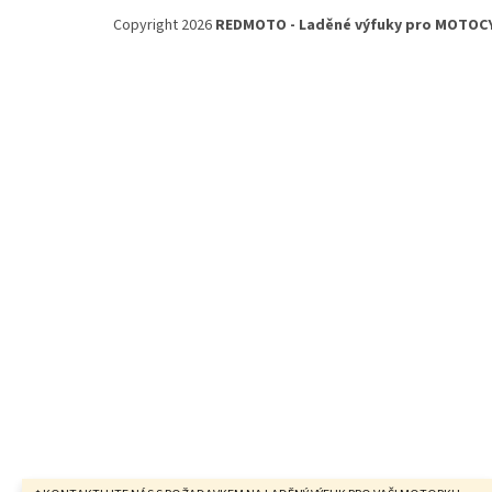
á
Copyright 2026
REDMOTO - Laděné výfuky pro MOTOC
p
a
t
í