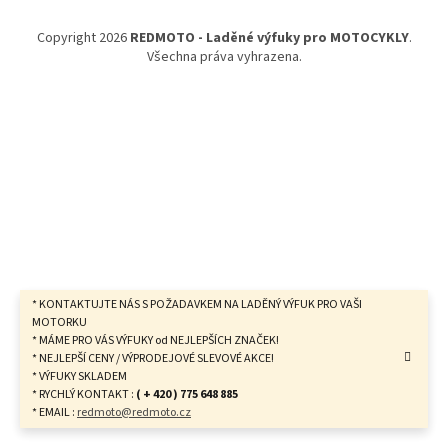
a
t
Copyright 2026
REDMOTO - Laděné výfuky pro MOTOCYKLY
.
í
Všechna práva vyhrazena.
* KONTAKTUJTE NÁS S POŽADAVKEM NA LADĚNÝ VÝFUK PRO VAŠI
MOTORKU
* MÁME PRO VÁS VÝFUKY od NEJLEPŠÍCH ZNAČEK!
* NEJLEPŠÍ CENY / VÝPRODEJOVÉ SLEVOVÉ AKCE!
* VÝFUKY SKLADEM
* RYCHLÝ KONTAKT :
( + 420 ) 775 648 885
* EMAIL :
redmoto@redmoto.cz