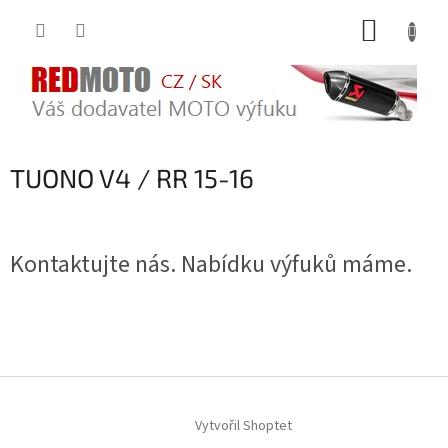
Přejít
NÁKUP
na
obsah
KOŠÍK
TUONO V4 / RR 15-16
Kontaktujte nás. Nabídku výfuků máme.
Z
á
Vytvořil Shoptet
p