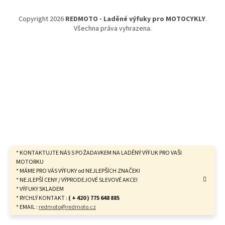
a
t
Copyright 2026
REDMOTO - Laděné výfuky pro MOTOCYKLY
.
í
Všechna práva vyhrazena.
* KONTAKTUJTE NÁS S POŽADAVKEM NA LADĚNÝ VÝFUK PRO VAŠI
MOTORKU
* MÁME PRO VÁS VÝFUKY od NEJLEPŠÍCH ZNAČEK!
* NEJLEPŠÍ CENY / VÝPRODEJOVÉ SLEVOVÉ AKCE!
* VÝFUKY SKLADEM
* RYCHLÝ KONTAKT :
( + 420 ) 775 648 885
* EMAIL :
redmoto@redmoto.cz