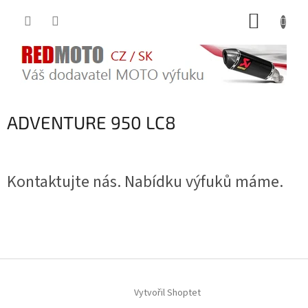
Přejít
NÁKUP
na
obsah
KOŠÍK
ADVENTURE 950 LC8
Kontaktujte nás. Nabídku výfuků máme.
Z
á
Vytvořil Shoptet
p