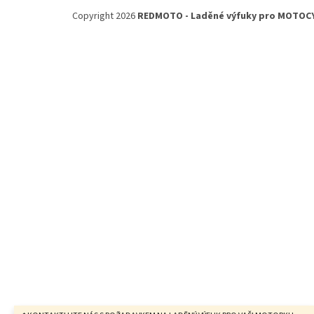
á
Copyright 2026
REDMOTO - Laděné výfuky pro MOTOC
p
a
t
í