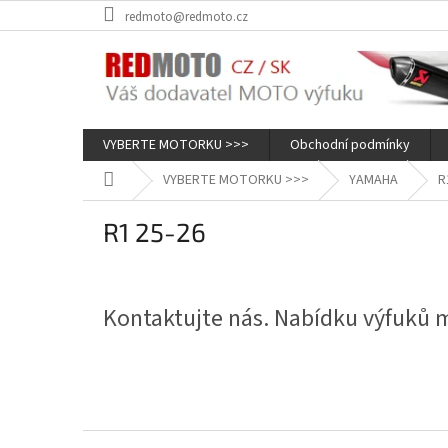
Přejít
redmoto@redmoto.cz
na
obsah
VYBERTE MOTORKU >>>
Obchodní podmínky
Domů
VYBERTE MOTORKU >>>
YAMAHA
R
R1 25-26
Kontaktujte nás. Nabídku výfuků
Z