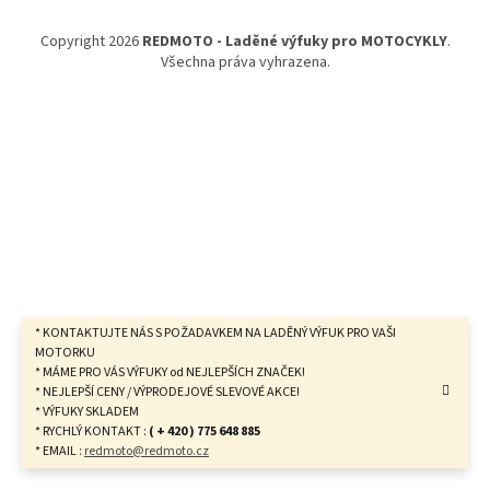
a
t
Copyright 2026
REDMOTO - Laděné výfuky pro MOTOCYKLY
.
í
Všechna práva vyhrazena.
* KONTAKTUJTE NÁS S POŽADAVKEM NA LADĚNÝ VÝFUK PRO VAŠI
MOTORKU
* MÁME PRO VÁS VÝFUKY od NEJLEPŠÍCH ZNAČEK!
* NEJLEPŠÍ CENY / VÝPRODEJOVÉ SLEVOVÉ AKCE!
* VÝFUKY SKLADEM
* RYCHLÝ KONTAKT :
( + 420 ) 775 648 885
* EMAIL :
redmoto@redmoto.cz