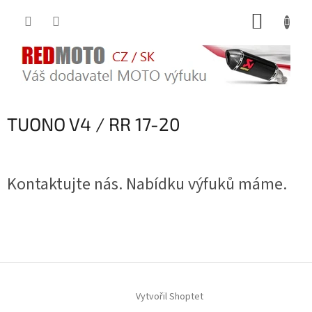
Přejít
NÁKUP
na
obsah
KOŠÍK
TUONO V4 / RR 17-20
Kontaktujte nás. Nabídku výfuků máme.
Z
á
Vytvořil Shoptet
p