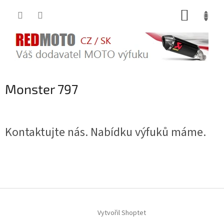
Přejít
NÁKUP
na
obsah
KOŠÍK
Monster 797
Kontaktujte nás. Nabídku výfuků máme.
Z
á
Vytvořil Shoptet
p