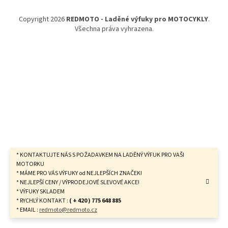
a
t
Copyright 2026
REDMOTO - Laděné výfuky pro MOTOCYKLY
.
í
Všechna práva vyhrazena.
* KONTAKTUJTE NÁS S POŽADAVKEM NA LADĚNÝ VÝFUK PRO VAŠI
MOTORKU
* MÁME PRO VÁS VÝFUKY od NEJLEPŠÍCH ZNAČEK!
* NEJLEPŠÍ CENY / VÝPRODEJOVÉ SLEVOVÉ AKCE!
* VÝFUKY SKLADEM
* RYCHLÝ KONTAKT :
( + 420 ) 775 648 885
* EMAIL :
redmoto@redmoto.cz