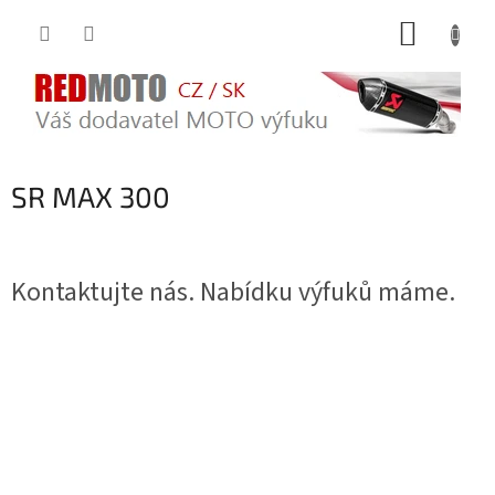
Přejít
NÁKUP
na
obsah
KOŠÍK
SR MAX 300
Kontaktujte nás. Nabídku výfuků máme.