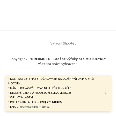
Z
á
Vytvořil Shoptet
p
a
t
Copyright 2026
REDMOTO - Laděné výfuky pro MOTOCYKLY
.
í
Všechna práva vyhrazena.
* KONTAKTUJTE NÁS S POŽADAVKEM NA LADĚNÝ VÝFUK PRO VAŠI
MOTORKU
* MÁME PRO VÁS VÝFUKY od NEJLEPŠÍCH ZNAČEK!
* NEJLEPŠÍ CENY / VÝPRODEJOVÉ SLEVOVÉ AKCE!
* VÝFUKY SKLADEM
* RYCHLÝ KONTAKT :
( + 420 ) 775 648 885
* EMAIL :
redmoto@redmoto.cz