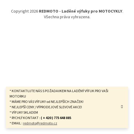
a
t
Copyright 2026
REDMOTO - Laděné výfuky pro MOTOCYKLY
.
í
Všechna práva vyhrazena.
* KONTAKTUJTE NÁS S POŽADAVKEM NA LADĚNÝ VÝFUK PRO VAŠI
MOTORKU
* MÁME PRO VÁS VÝFUKY od NEJLEPŠÍCH ZNAČEK!
* NEJLEPŠÍ CENY / VÝPRODEJOVÉ SLEVOVÉ AKCE!
* VÝFUKY SKLADEM
* RYCHLÝ KONTAKT :
( + 420 ) 775 648 885
* EMAIL :
redmoto@redmoto.cz