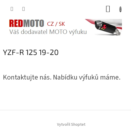
Přejít
NÁKUP
na
obsah
KOŠÍK
YZF-R 125 19-20
Kontaktujte nás. Nabídku výfuků máme.
Z
á
Vytvořil Shoptet
p