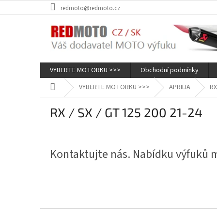
Přejít
redmoto@redmoto.cz
na
obsah
VYBERTE MOTORKU >>>
Obchodní podmínky
Domů
VYBERTE MOTORKU >>>
APRILIA
RX
RX / SX / GT 125 200 21-24
Kontaktujte nás. Nabídku výfuků
Z