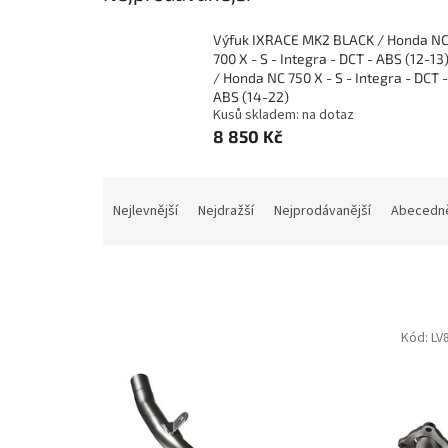
Výfuk IXRACE MK2 BLACK / Honda N
700 X - S - Integra - DCT - ABS (12-13
/ Honda NC 750 X - S - Integra - DCT -
ABS (14-22)
Kusů skladem: na dotaz
8 850 Kč
Ř
a
Nejlevnější
Nejdražší
Nejprodávanější
Abecedn
z
e
n
í
p
V
Kód:
LV
r
ý
o
p
d
i
u
s
k
p