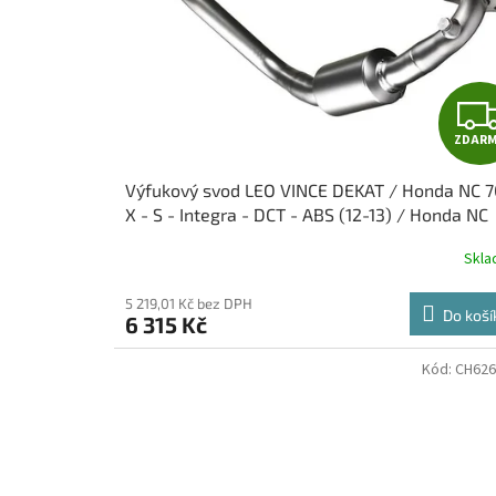
t
r
ů
o
d
u
k
t
ZDAR
ů
Výfukový svod LEO VINCE DEKAT / Honda NC 
X - S - Integra - DCT - ABS (12-13) / Honda NC
750 X - S - Integra - DCT - ABS (14-22)
Skl
5 219,01 Kč bez DPH
Do koší
6 315 Kč
Kód:
CH62