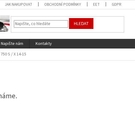
JAK NAKUPOVAT
OBCHODNÍ PODMÍNKY
EET
GDPR
HLEDAT
Napište nám
Kontakty
 750 S / X 14-15
 máme.