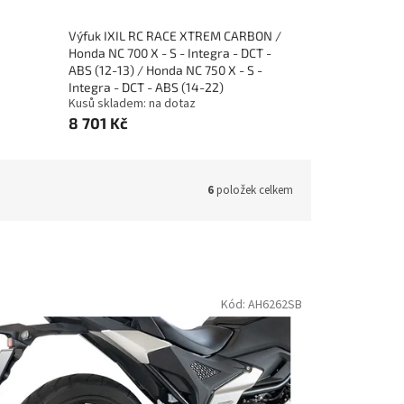
Výfuk IXIL RC RACE XTREM CARBON /
Honda NC 700 X - S - Integra - DCT -
ABS (12-13) / Honda NC 750 X - S -
Integra - DCT - ABS (14-22)
Kusů skladem: na dotaz
8 701 Kč
6
položek celkem
Kód:
AH6262SB