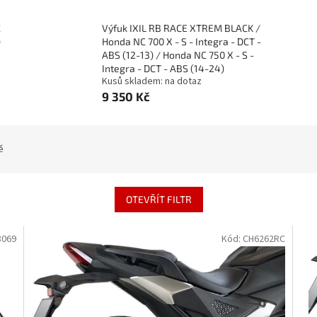
C
Výfuk IXIL RB RACE XTREM BLACK /
)
Honda NC 700 X - S - Integra - DCT -
ABS (12-13) / Honda NC 750 X - S -
Integra - DCT - ABS (14-24)
Kusů skladem: na dotaz
9 350 Kč
ě
OTEVŘÍT FILTR
8069
Kód:
CH6262RC