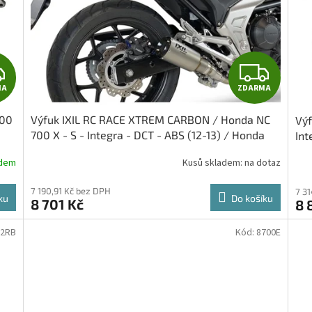
Z
Z
MA
ZDARMA
D
D
700
Výfuk IXIL RC RACE XTREM CARBON / Honda NC
Výf
A
A
700 X - S - Integra - DCT - ABS (12-13) / Honda
Int
NC 750 X - S - Integra - DCT - ABS (14-22)
Int
R
R
adem
Kusů skladem: na dotaz
M
M
7 190,91 Kč bez DPH
7 3
ku
Do košíku
8 701 Kč
8 
A
A
62RB
Kód:
8700E