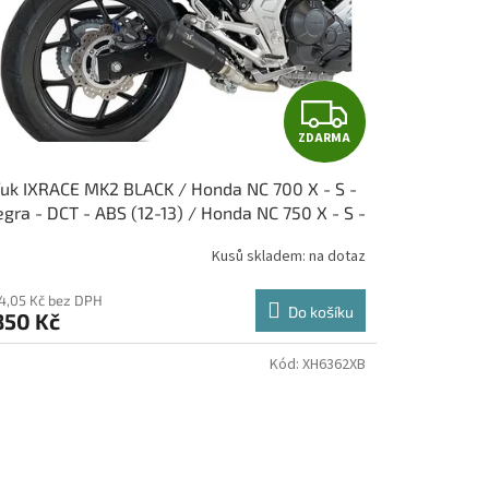
Z
ZDARMA
D
uk IXRACE MK2 BLACK / Honda NC 700 X - S -
A
egra - DCT - ABS (12-13) / Honda NC 750 X - S -
egra - DCT - ABS (14-22)
R
Kusů skladem: na dotaz
M
14,05 Kč bez DPH
Do košíku
850 Kč
A
Kód:
XH6362XB