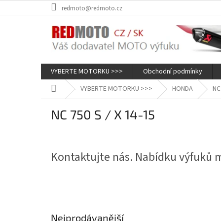
Přejít
redmoto@redmoto.cz
na
obsah
VYBERTE MOTORKU >>>
Obchodní podmínky
Domů
VYBERTE MOTORKU >>>
HONDA
NC
NC 750 S / X 14-15
Kontaktujte nás. Nabídku výfuků
Nejprodávanější