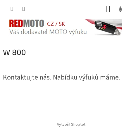
Přejít
NÁKUP
na
obsah
KOŠÍK
W 800
Kontaktujte nás. Nabídku výfuků máme.
Z
á
Vytvořil Shoptet
p