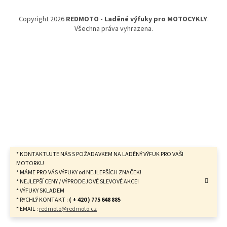
a
t
Copyright 2026
REDMOTO - Laděné výfuky pro MOTOCYKLY
.
í
Všechna práva vyhrazena.
* KONTAKTUJTE NÁS S POŽADAVKEM NA LADĚNÝ VÝFUK PRO VAŠI
MOTORKU
* MÁME PRO VÁS VÝFUKY od NEJLEPŠÍCH ZNAČEK!
* NEJLEPŠÍ CENY / VÝPRODEJOVÉ SLEVOVÉ AKCE!
* VÝFUKY SKLADEM
* RYCHLÝ KONTAKT :
( + 420 ) 775 648 885
* EMAIL :
redmoto@redmoto.cz