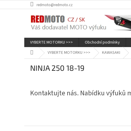
Přejít
redmoto@redmoto.cz
na
obsah
VYBERTE MOTORKU >>>
Obchodní podmínky
Domů
VYBERTE MOTORKU >>>
KAWASAKI
NINJA 250 18-19
Kontaktujte nás. Nabídku výfuků
Z