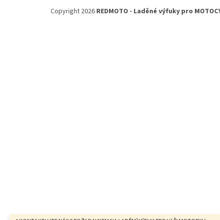
á
Copyright 2026
REDMOTO - Laděné výfuky pro MOTOC
p
a
t
í