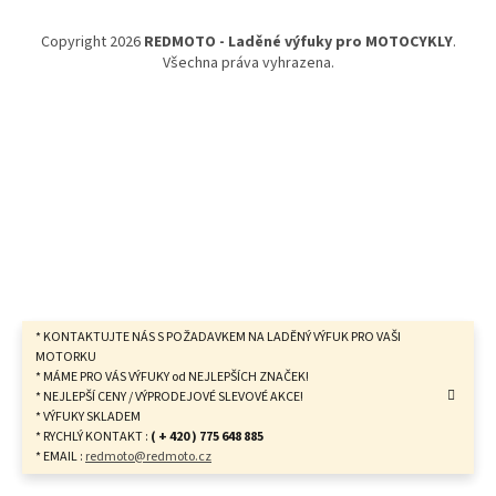
a
t
Copyright 2026
REDMOTO - Laděné výfuky pro MOTOCYKLY
.
í
Všechna práva vyhrazena.
* KONTAKTUJTE NÁS S POŽADAVKEM NA LADĚNÝ VÝFUK PRO VAŠI
MOTORKU
* MÁME PRO VÁS VÝFUKY od NEJLEPŠÍCH ZNAČEK!
* NEJLEPŠÍ CENY / VÝPRODEJOVÉ SLEVOVÉ AKCE!
* VÝFUKY SKLADEM
* RYCHLÝ KONTAKT :
( + 420 ) 775 648 885
* EMAIL :
redmoto@redmoto.cz