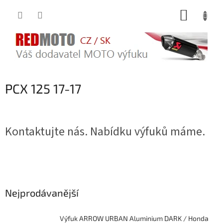
Přejít
NÁKUP
na
obsah
KOŠÍK
PCX 125 17-17
Kontaktujte nás. Nabídku výfuků máme.
Nejprodávanější
Výfuk ARROW URBAN Aluminium DARK / Honda