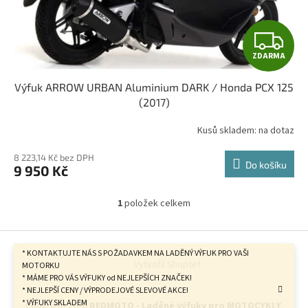
k
t
Z
ů
ZDARMA
D
Výfuk ARROW URBAN Aluminium DARK / Honda PCX 125
A
(2017)
R
Kusů skladem: na dotaz
M
8 223,14 Kč bez DPH
Do košíku
9 950 Kč
A
1
položek celkem
O
v
l
Z
á
á
* KONTAKTUJTE NÁS S POŽADAVKEM NA LADĚNÝ VÝFUK PRO VAŠI
d
Vytvořil Shoptet
p
MOTORKU
a
* MÁME PRO VÁS VÝFUKY od NEJLEPŠÍCH ZNAČEK!
a
c
* NEJLEPŠÍ CENY / VÝPRODEJOVÉ SLEVOVÉ AKCE!
t
í
* VÝFUKY SKLADEM
Copyright 2026
REDMOTO - Laděné výfuky pro MOTOCYKLY
.