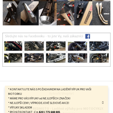
Z
á
* KONTAKTUJTE NÁS S POŽADAVKEM NA LADĚNÝ VÝFUK PRO VAŠI
Vytvořil Shoptet
p
MOTORKU
* MÁME PRO VÁS VÝFUKY od NEJLEPŠÍCH ZNAČEK!
a
* NEJLEPŠÍ CENY / VÝPRODEJOVÉ SLEVOVÉ AKCE!
t
* VÝFUKY SKLADEM
Copyright 2026
REDMOTO - Laděné výfuky pro MOTOCYKLY
.
í
* RYCHLÝ KONTAKT :
( + 420 ) 775 648 885