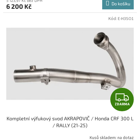
5 123,97 Kč bez DPH
Do košíku
6 200 Kč
A
Kód:
E-H3SO1
Z
ZDARMA
D
Kompletní výfukový svod AKRAPOVIČ / Honda CRF 300 L
A
/ RALLY (21-25)
R
Kusů skladem: na dotaz