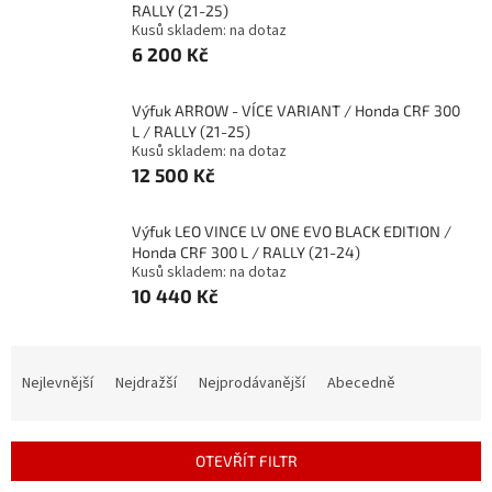
RALLY (21-25)
Kusů skladem: na dotaz
6 200 Kč
Výfuk ARROW - VÍCE VARIANT / Honda CRF 300
L / RALLY (21-25)
Kusů skladem: na dotaz
12 500 Kč
Výfuk LEO VINCE LV ONE EVO BLACK EDITION /
Honda CRF 300 L / RALLY (21-24)
Kusů skladem: na dotaz
10 440 Kč
Ř
a
Nejlevnější
Nejdražší
Nejprodávanější
Abecedně
z
e
n
OTEVŘÍT FILTR
í