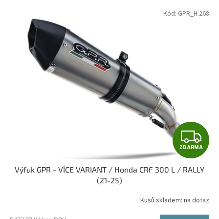
p
V
Kód:
GPR_H.268
r
ý
o
p
d
i
u
s
k
p
t
r
ů
o
d
u
k
t
Z
ů
ZDARMA
D
Výfuk GPR - VÍCE VARIANT / Honda CRF 300 L / RALLY
A
(21-25)
R
Kusů skladem: na dotaz
M