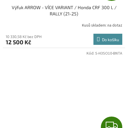
Výfuk ARROW - VÍCE VARIANT / Honda CRF 300 L /
A
RALLY (21-25)
R
Kusů skladem: na dotaz
M
10 330,58 Kč bez DPH
Do košíku
12 500 Kč
A
Kód:
S-H3SO10-BNTA
Z