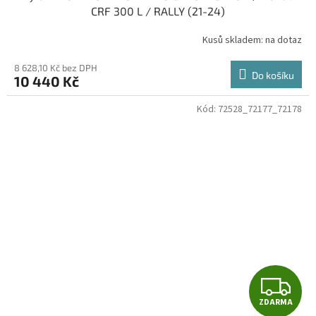
A
CRF 300 L / RALLY (21-24)
R
Kusů skladem: na dotaz
M
8 628,10 Kč bez DPH
Do košíku
10 440 Kč
A
Kód:
72528_72177_72178
Z
ZDARMA
D