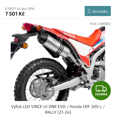
M
6 199,17 Kč bez DPH
Do košíku
7 501 Kč
A
Kód:
14400EU
Z
ZDARMA
D
Výfuk LEO VINCE LV ONE EVO / Honda CRF 300 L /
A
RALLY (21-24)