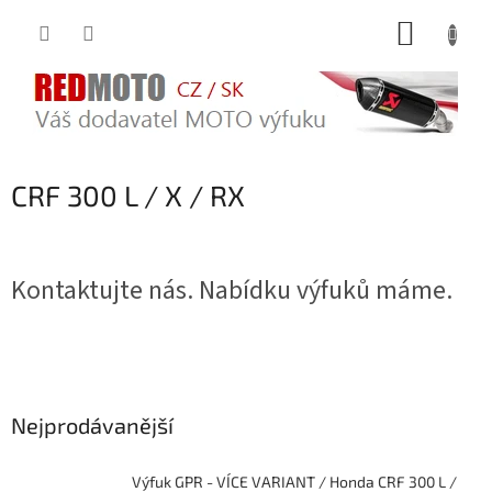
Přejít
NÁKUP
na
obsah
KOŠÍK
CRF 300 L / X / RX
Kontaktujte nás. Nabídku výfuků máme.
Nejprodávanější
Výfuk GPR - VÍCE VARIANT / Honda CRF 300 L /