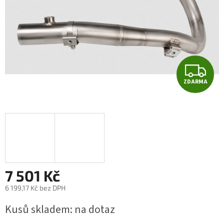
Z
ZDARMA
D
A
R
M
A
7 501 Kč
6 199,17 Kč bez DPH
Měrná
Kusů skladem: na dotaz
cena: