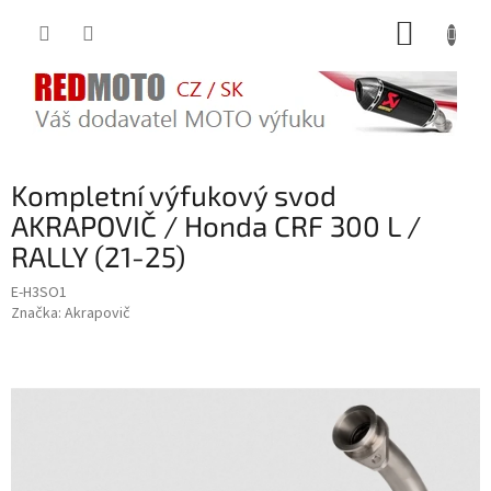
Přejít
NÁKUP
na
obsah
KOŠÍK
Kompletní výfukový svod
AKRAPOVIČ / Honda CRF 300 L /
RALLY (21-25)
E-H3SO1
Značka:
Akrapovič