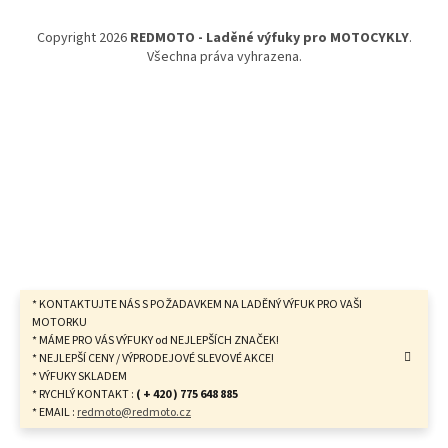
a
t
Copyright 2026
REDMOTO - Laděné výfuky pro MOTOCYKLY
.
í
Všechna práva vyhrazena.
* KONTAKTUJTE NÁS S POŽADAVKEM NA LADĚNÝ VÝFUK PRO VAŠI
MOTORKU
* MÁME PRO VÁS VÝFUKY od NEJLEPŠÍCH ZNAČEK!
* NEJLEPŠÍ CENY / VÝPRODEJOVÉ SLEVOVÉ AKCE!
* VÝFUKY SKLADEM
* RYCHLÝ KONTAKT :
( + 420 ) 775 648 885
* EMAIL :
redmoto@redmoto.cz