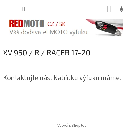
Přejít
NÁKUP
na
obsah
KOŠÍK
XV 950 / R / RACER 17-20
Kontaktujte nás. Nabídku výfuků máme.
Z
á
Vytvořil Shoptet
p