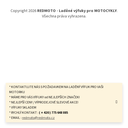
a
t
Copyright 2026
REDMOTO - Laděné výfuky pro MOTOCYKLY
.
í
Všechna práva vyhrazena.
* KONTAKTUJTE NÁS S POŽADAVKEM NA LADĚNÝ VÝFUK PRO VAŠI
MOTORKU
* MÁME PRO VÁS VÝFUKY od NEJLEPŠÍCH ZNAČEK!
* NEJLEPŠÍ CENY / VÝPRODEJOVÉ SLEVOVÉ AKCE!
* VÝFUKY SKLADEM
* RYCHLÝ KONTAKT :
( + 420 ) 775 648 885
* EMAIL :
redmoto@redmoto.cz