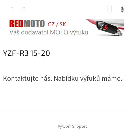
Přejít
NÁKUP
na
obsah
KOŠÍK
YZF-R3 15-20
Kontaktujte nás. Nabídku výfuků máme.
Z
á
Vytvořil Shoptet
p