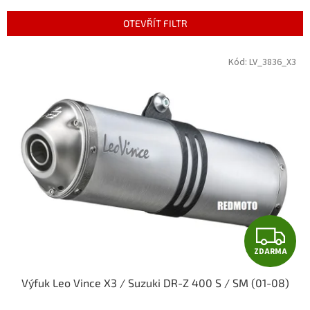
e
n
OTEVŘÍT FILTR
í
p
V
Kód:
LV_3836_X3
r
ý
o
p
d
i
u
s
k
p
t
r
ů
o
d
u
k
t
Z
ů
ZDARMA
D
Výfuk Leo Vince X3 / Suzuki DR-Z 400 S / SM (01-08)
A