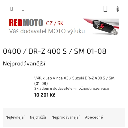
Přejít
NÁKUP
na
obsah
KOŠÍK
0400 / DR-Z 400 S / SM 01-08
Nejprodávanější
Výfuk Leo Vince X3 / Suzuki DR-Z 400 S / SM
(01-08)
Skladem u dodavatele - možnost rezervace
10 201 Kč
Ř
a
Nejlevnější
Nejdražší
Nejprodávanější
Abecedně
z