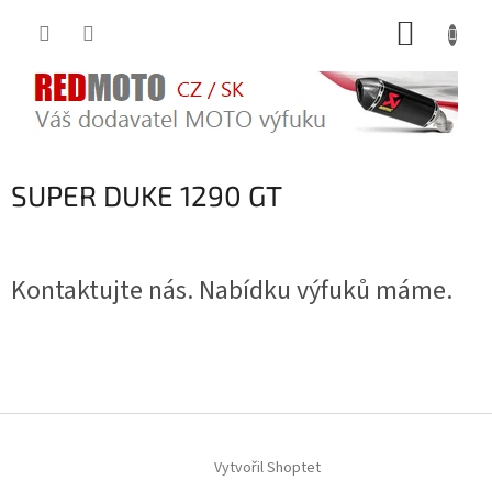
Přejít
NÁKUP
na
obsah
KOŠÍK
SUPER DUKE 1290 GT
Kontaktujte nás. Nabídku výfuků máme.
Z
á
Vytvořil Shoptet
p