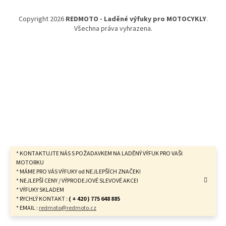
a
t
Copyright 2026
REDMOTO - Laděné výfuky pro MOTOCYKLY
.
í
Všechna práva vyhrazena.
* KONTAKTUJTE NÁS S POŽADAVKEM NA LADĚNÝ VÝFUK PRO VAŠI
MOTORKU
* MÁME PRO VÁS VÝFUKY od NEJLEPŠÍCH ZNAČEK!
* NEJLEPŠÍ CENY / VÝPRODEJOVÉ SLEVOVÉ AKCE!
* VÝFUKY SKLADEM
* RYCHLÝ KONTAKT :
( + 420 ) 775 648 885
* EMAIL :
redmoto@redmoto.cz