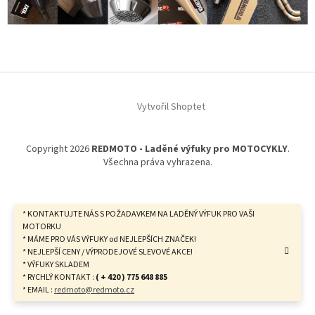
Z
á
Vytvořil Shoptet
p
a
t
Copyright 2026
REDMOTO - Laděné výfuky pro MOTOCYKLY
.
í
Všechna práva vyhrazena.
* KONTAKTUJTE NÁS S POŽADAVKEM NA LADĚNÝ VÝFUK PRO VAŠI
MOTORKU
* MÁME PRO VÁS VÝFUKY od NEJLEPŠÍCH ZNAČEK!
* NEJLEPŠÍ CENY / VÝPRODEJOVÉ SLEVOVÉ AKCE!
* VÝFUKY SKLADEM
* RYCHLÝ KONTAKT :
( + 420 ) 775 648 885
* EMAIL :
redmoto@redmoto.cz