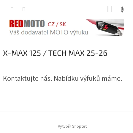
Přejít
NÁKUP
na
obsah
KOŠÍK
X-MAX 125 / TECH MAX 25-26
Kontaktujte nás. Nabídku výfuků máme.
Z
á
Vytvořil Shoptet
p