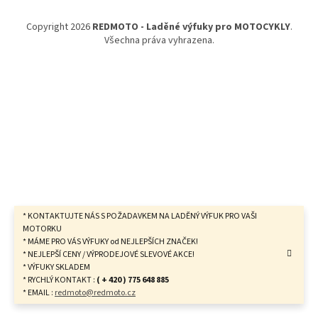
a
t
Copyright 2026
REDMOTO - Laděné výfuky pro MOTOCYKLY
.
í
Všechna práva vyhrazena.
* KONTAKTUJTE NÁS S POŽADAVKEM NA LADĚNÝ VÝFUK PRO VAŠI
MOTORKU
* MÁME PRO VÁS VÝFUKY od NEJLEPŠÍCH ZNAČEK!
* NEJLEPŠÍ CENY / VÝPRODEJOVÉ SLEVOVÉ AKCE!
* VÝFUKY SKLADEM
* RYCHLÝ KONTAKT :
( + 420 ) 775 648 885
* EMAIL :
redmoto@redmoto.cz