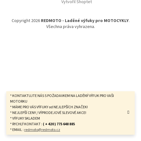
Vytvořil Shoptet
p
a
t
Copyright 2026
REDMOTO - Laděné výfuky pro MOTOCYKLY
.
í
Všechna práva vyhrazena.
* KONTAKTUJTE NÁS S POŽADAVKEM NA LADĚNÝ VÝFUK PRO VAŠI
MOTORKU
* MÁME PRO VÁS VÝFUKY od NEJLEPŠÍCH ZNAČEK!
* NEJLEPŠÍ CENY / VÝPRODEJOVÉ SLEVOVÉ AKCE!
* VÝFUKY SKLADEM
* RYCHLÝ KONTAKT :
( + 420 ) 775 648 885
* EMAIL :
redmoto@redmoto.cz