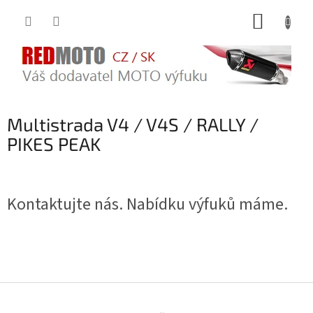
Přejít
NÁKUP
na
obsah
KOŠÍK
Multistrada V4 / V4S / RALLY /
PIKES PEAK
Kontaktujte nás. Nabídku výfuků máme.
Z
á