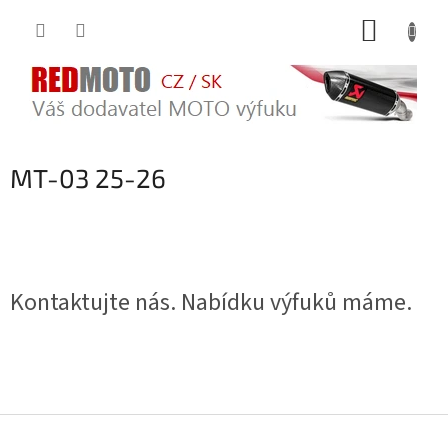
Přejít
NÁKUP
na
obsah
KOŠÍK
MT-03 25-26
Kontaktujte nás. Nabídku výfuků máme.
Z
á