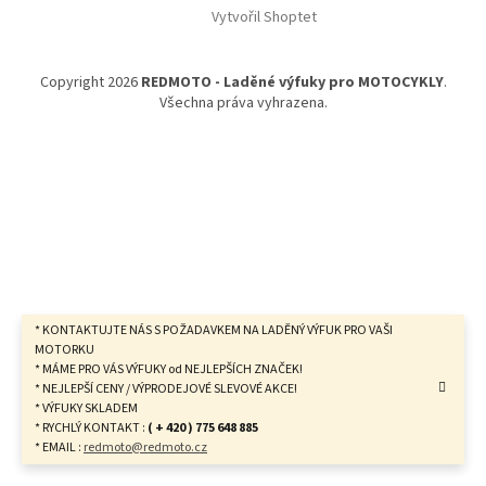
Vytvořil Shoptet
p
a
t
Copyright 2026
REDMOTO - Laděné výfuky pro MOTOCYKLY
.
í
Všechna práva vyhrazena.
* KONTAKTUJTE NÁS S POŽADAVKEM NA LADĚNÝ VÝFUK PRO VAŠI
MOTORKU
* MÁME PRO VÁS VÝFUKY od NEJLEPŠÍCH ZNAČEK!
* NEJLEPŠÍ CENY / VÝPRODEJOVÉ SLEVOVÉ AKCE!
* VÝFUKY SKLADEM
* RYCHLÝ KONTAKT :
( + 420 ) 775 648 885
* EMAIL :
redmoto@redmoto.cz