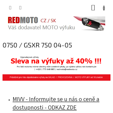
Přejít
NÁKUP
na
obsah
KOŠÍK
0750 / GSXR 750 04-05
MIVV - Informujte se u nás o ceně a
dostupnosti - ODKAZ ZDE