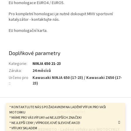
EU homologace EURO4 / EURO5.
Pro kompletní homologaci je nutné dokoupit MIVV sportovní
katalyzátor - kontaktujte nás.
EU homologační karta.
Doplňkové parametry
Kategorie
:
NINJA 650 21-23
Záruka
:
24 měsíců
Určeno pro
Kawasaki NINJA 650 (17-23) / Kawasaki Z650 (17-
:
:
23)
Z
á
* KONTAKTUJTE NÁS S POŽADAVKEM NA LADĚNÝ VÝFUK PRO VAŠI
Vytvořil Shoptet
p
MOTORKU
* MÁME PRO VÁS VÝFUKY od NEJLEPŠÍCH ZNAČEK!
a
* NEJLEPŠÍ CENY / VÝPRODEJOVÉ SLEVOVÉ AKCE!
t
* VÝFUKY SKLADEM
Copyright 2026
REDMOTO - Laděné výfuky pro MOTOCYKLY
.