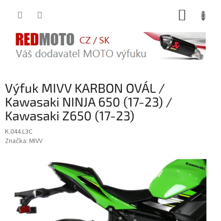
Přejít
NÁKUP
na
obsah
KOŠÍK
Výfuk MIVV KARBON OVÁL /
Kawasaki NINJA 650 (17-23) /
Kawasaki Z650 (17-23)
K.044.L3C
Značka:
MIVV