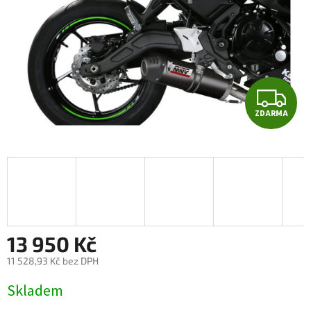
Z
ZDARMA
D
A
R
M
A
13 950 Kč
11 528,93 Kč bez DPH
Měrná
Skladem
cena: