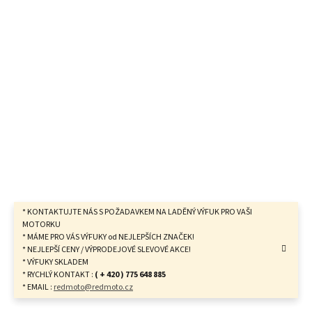
* KONTAKTUJTE NÁS S POŽADAVKEM NA LADĚNÝ VÝFUK PRO VAŠI
MOTORKU
* MÁME PRO VÁS VÝFUKY od NEJLEPŠÍCH ZNAČEK!
* NEJLEPŠÍ CENY / VÝPRODEJOVÉ SLEVOVÉ AKCE!
* VÝFUKY SKLADEM
* RYCHLÝ KONTAKT :
( + 420 ) 775 648 885
* EMAIL :
redmoto@redmoto.cz