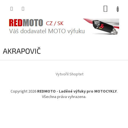
Přejít
NÁKUP
na
obsah
KOŠÍK
AKRAPOVIČ
Z
á
Vytvořil Shoptet
p
a
t
Copyright 2026
REDMOTO - Laděné výfuky pro MOTOCYKLY
.
í
Všechna práva vyhrazena.