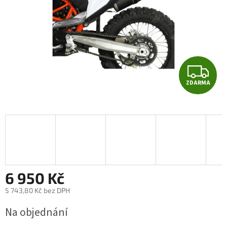
Z
ZDARMA
D
A
R
M
A
6 950 Kč
5 743,80 Kč bez DPH
Měrná
Na objednání
cena: