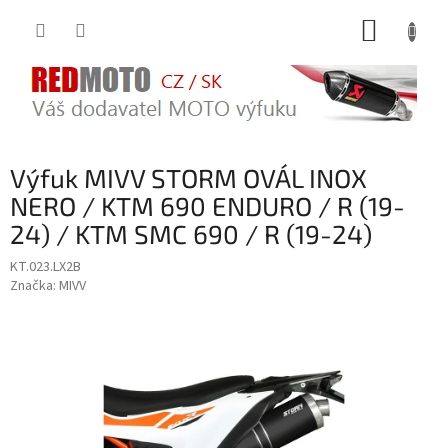
Přejít
NÁKUP
na
obsah
KOŠÍK
Výfuk MIVV STORM OVÁL INOX
NERO / KTM 690 ENDURO / R (19-
24) / KTM SMC 690 / R (19-24)
KT.023.LX2B
Značka:
MIVV