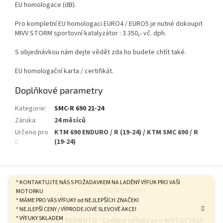
EU homologace (dB).
Pro kompletní EU homologaci EURO4 / EURO5 je nutné dokoupit
MIVV STORM sportovní katalyzátor : 3.350,- vč. dph.
S objednávkou nám dejte vědět zda ho budete chtít také.
EU homologační karta / certifikát.
Doplňkové parametry
Kategorie
:
SMC-R 690 21-24
Záruka
:
24 měsíců
Určeno pro
KTM 690 ENDURO / R (19-24) / KTM SMC 690 / R
:
:
(19-24)
Z
á
* KONTAKTUJTE NÁS S POŽADAVKEM NA LADĚNÝ VÝFUK PRO VAŠI
Vytvořil Shoptet
p
MOTORKU
* MÁME PRO VÁS VÝFUKY od NEJLEPŠÍCH ZNAČEK!
a
* NEJLEPŠÍ CENY / VÝPRODEJOVÉ SLEVOVÉ AKCE!
t
* VÝFUKY SKLADEM
Copyright 2026
REDMOTO - Laděné výfuky pro MOTOCYKLY
.